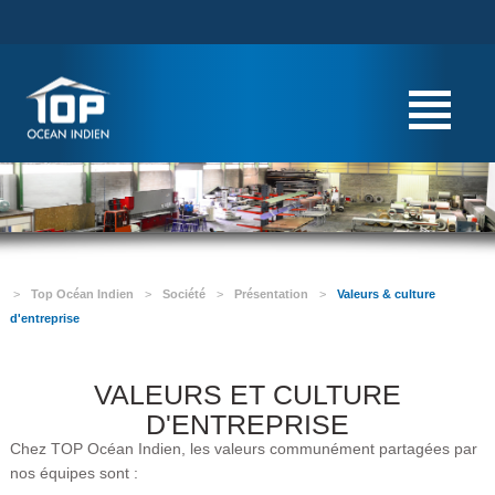
>
Top Océan Indien
>
Société
>
Présentation
>
Valeurs & culture
d'entreprise
VALEURS ET CULTURE
D'ENTREPRISE
Chez TOP Océan Indien, les valeurs communément partagées par
nos équipes sont :